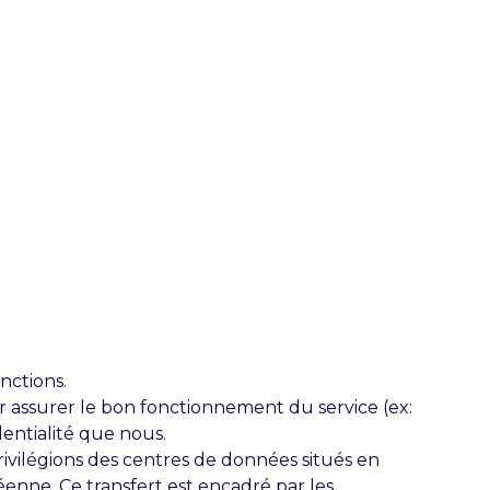
nctions.
r assurer le bon fonctionnement du service (ex:
entialité que nous.
privilégions des centres de données situés en
éenne. Ce transfert est encadré par les