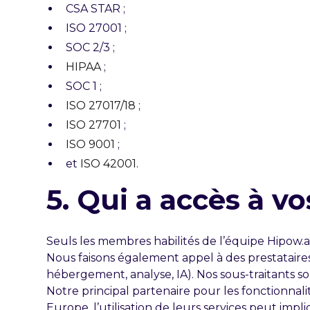
CSA STAR ;
ISO 27001 ;
SOC 2/3 ;
HIPAA
;
SOC 1 ;
ISO 27017/18
;
ISO 27701
;
ISO 9001
;
et
ISO 42001
.
5. Qui a accès à v
Seuls les membres habilités de l’équipe Hipow.ai
Nous faisons également appel à des prestataires
hébergement, analyse, IA). Nos sous-traitants s
Notre principal partenaire pour les fonctionnali
Europe, l’utilisation de leurs services peut imp