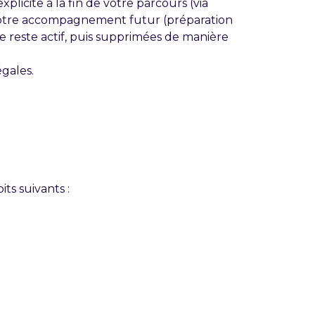
icite à la fin de votre parcours (via
er votre accompagnement futur (préparation
e reste actif, puis supprimées de manière
gales.
its suivants :