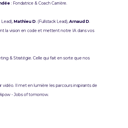
ndée
: Fondatrice & Coach Carrière.
I Lead),
Mathieu D
. (Fullstack Lead),
Arnaud D
.
ent la vision en code et mettent notre IA dans vos
ing & Stratégie. Celle qui fait en sorte que nos
r vidéo. Il met en lumière les parcours inspirants de
 Hipow - Jobs of tomorrow.