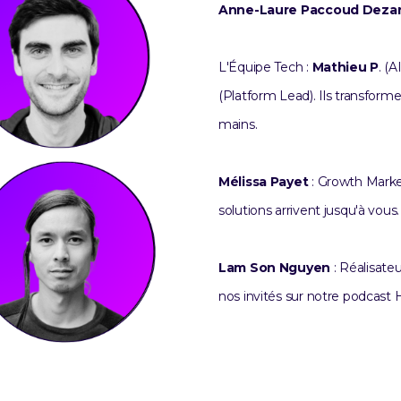
Anne-Laure Paccoud Deza
L'Équipe Tech :
Mathieu P
. (A
(Platform Lead). Ils transform
mains.
Mélissa Payet
: Growth Market
solutions arrivent jusqu'à vous.
Lam Son Nguyen
: Réalisateu
nos invités sur notre podcast