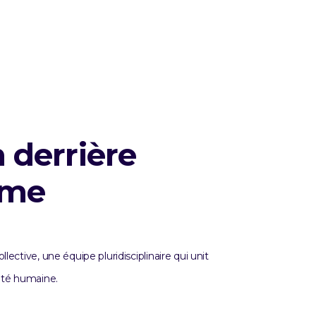
 derrière
hme
lective, une équipe pluridisciplinaire qui unit
lité humaine.